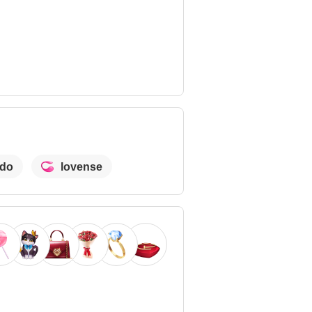
ldo
lovense