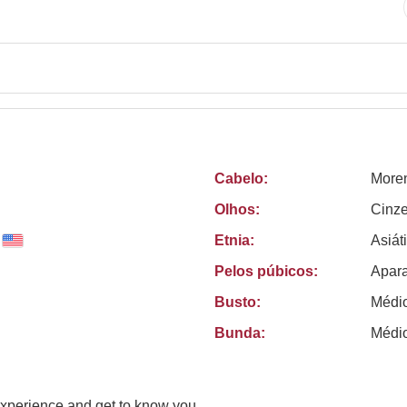
Cabelo:
More
Olhos:
Cinze
Etnia:
Asiát
Pelos púbicos:
Apar
Busto:
Médi
Bunda:
Médi
 experience and get to know you.