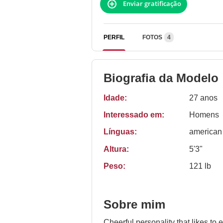
Enviar gratificação
PERFIL
FOTOS
4
Biografia da Modelo
Idade:
27 anos
Interessado em:
Homens
Línguas:
american
Altura:
5'3"
Peso:
121 lb
Sobre mim
Cheerful personality that likes to