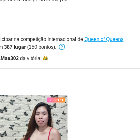
ticipar na competição Internacional de
Queen of Queens
.
em
387 lugar
(150 pontos).
aMae302
da
vitória!
DE GRAÇA