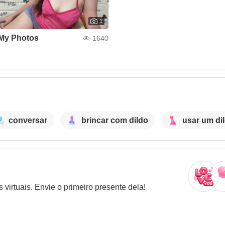
1
My Photos
1640
conversar
brincar com dildo
usar um di
virtuais. Envie o primeiro presente dela!