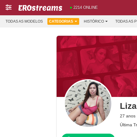
2214 ONLINE
TODAS AS MODELOS
CATEGORIAS
HISTÓRICO
TODAS AS 
Liz
27 anos
Última T