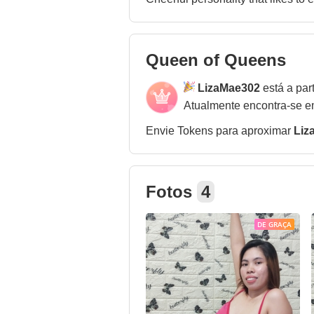
Queen of Queens
LizaMae302
está a par
Atualmente encontra-se 
Envie Tokens para aproximar
Liz
Fotos
4
DE GRAÇA