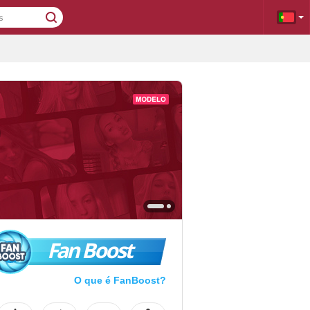
Fan Boost
O que é FanBoost?