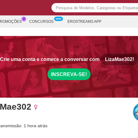
PROMOÇÕES
CONCURSOS
EROSTREAMS APP
Crie uma conta e comece a conversar com
LizaMae302!
INSCREVA-SE!
aMae302
ransmissão: 1 hora atrás